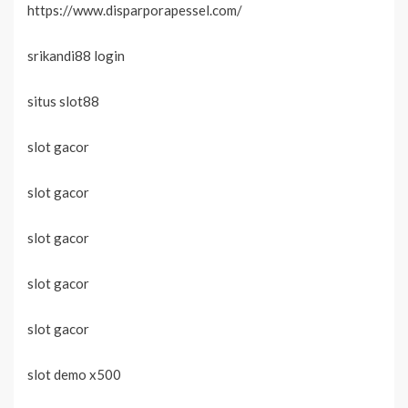
https://www.disparporapessel.com/
srikandi88 login
situs slot88
slot gacor
slot gacor
slot gacor
slot gacor
slot gacor
slot demo x500