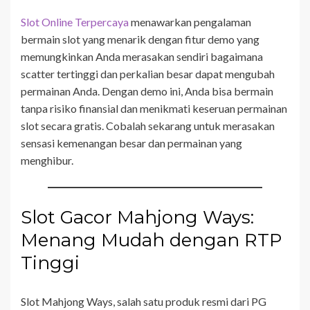
Slot Online Terpercaya
menawarkan pengalaman
bermain slot yang menarik dengan fitur demo yang
memungkinkan Anda merasakan sendiri bagaimana
scatter tertinggi dan perkalian besar dapat mengubah
permainan Anda. Dengan demo ini, Anda bisa bermain
tanpa risiko finansial dan menikmati keseruan permainan
slot secara gratis. Cobalah sekarang untuk merasakan
sensasi kemenangan besar dan permainan yang
menghibur.
Slot Gacor Mahjong Ways:
Menang Mudah dengan RTP
Tinggi
Slot Mahjong Ways, salah satu produk resmi dari PG