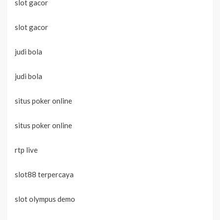
slot gacor
slot gacor
judi bola
judi bola
situs poker online
situs poker online
rtp live
slot88 terpercaya
slot olympus demo