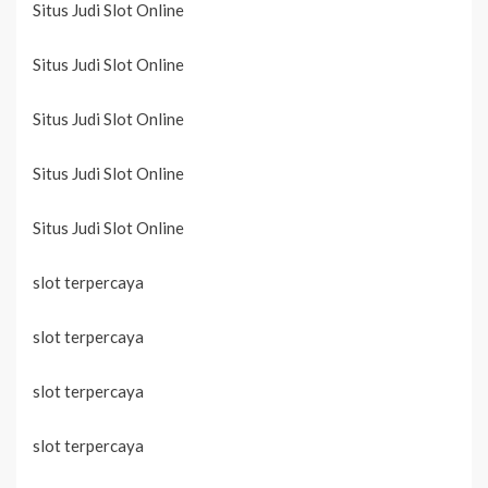
Situs Judi Slot Online
Situs Judi Slot Online
Situs Judi Slot Online
Situs Judi Slot Online
Situs Judi Slot Online
slot terpercaya
slot terpercaya
slot terpercaya
slot terpercaya