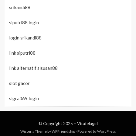
srikandi88
siputri88 login
login srikandi88
link siputri88
link alternatif sisusan88
slot gacor
sigra369 login
© Copyright 2025 –
Vitafelagid
Wisteria Theme by
WPFriendship
⋅
Powered by
WordPress