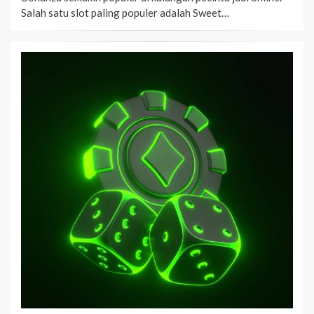
Salah satu slot paling populer adalah Sweet…