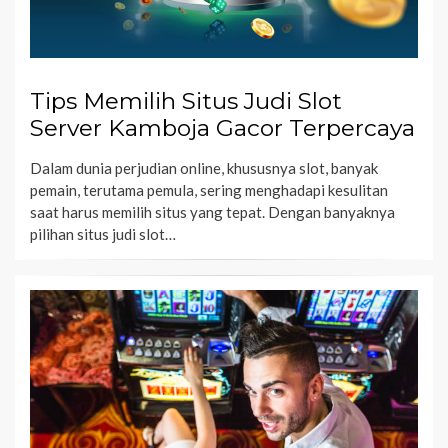
Tips Memilih Situs Judi Slot
Server Kamboja Gacor Terpercaya
Dalam dunia perjudian online, khususnya slot, banyak
pemain, terutama pemula, sering menghadapi kesulitan
saat harus memilih situs yang tepat. Dengan banyaknya
pilihan situs judi slot…