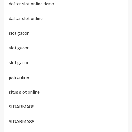
daftar slot online demo
daftar slot online
slot gacor
slot gacor
slot gacor
judi online
situs slot online
SIDARMA88
SIDARMA88