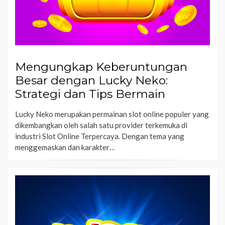
Mengungkap Keberuntungan
Besar dengan Lucky Neko:
Strategi dan Tips Bermain
Lucky Neko merupakan permainan slot online populer yang
dikembangkan oleh salah satu provider terkemuka di
industri Slot Online Terpercaya. Dengan tema yang
menggemaskan dan karakter…