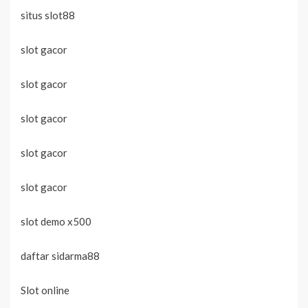
situs slot88
slot gacor
slot gacor
slot gacor
slot gacor
slot gacor
slot demo x500
daftar sidarma88
Slot online