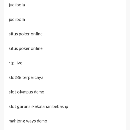
judi bola
judi bola
situs poker online
situs poker online
rtp live
slot88 terpercaya
slot olympus demo
slot garansi kekalahan bebas ip
mahjong ways demo