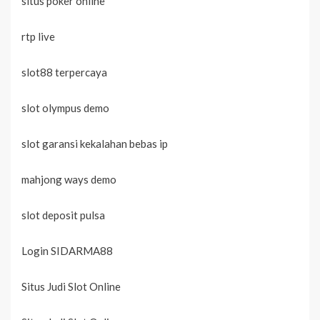
situs poker online
rtp live
slot88 terpercaya
slot olympus demo
slot garansi kekalahan bebas ip
mahjong ways demo
slot deposit pulsa
Login SIDARMA88
Situs Judi Slot Online