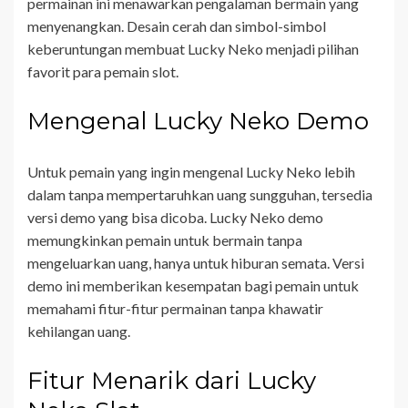
permainan ini menawarkan pengalaman bermain yang
menyenangkan. Desain cerah dan simbol-simbol
keberuntungan membuat Lucky Neko menjadi pilihan
favorit para pemain slot.
Mengenal Lucky Neko Demo
Untuk pemain yang ingin mengenal Lucky Neko lebih
dalam tanpa mempertaruhkan uang sungguhan, tersedia
versi demo yang bisa dicoba. Lucky Neko demo
memungkinkan pemain untuk bermain tanpa
mengeluarkan uang, hanya untuk hiburan semata. Versi
demo ini memberikan kesempatan bagi pemain untuk
memahami fitur-fitur permainan tanpa khawatir
kehilangan uang.
Fitur Menarik dari Lucky